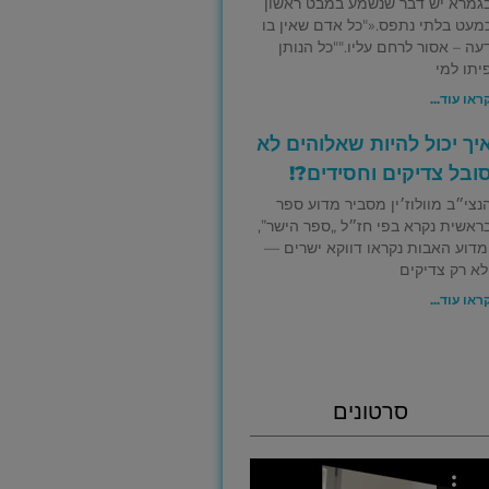
גמרא יש דבר שנשמע במבט ראשון
מעט בלתי נתפס.«"כל אדם שאין בו
עה – אסור לרחם עליו.""כל הנותן
יתו למי
ראו עוד...
יך יכול להיות שאלוהים לא
ובל צדיקים וחסידים?!
נצי״ב מוולוז׳ין מסביר מדוע ספר
ראשית נקרא בפי חז״ל „ספר הישר”,
מדוע האבות נקראו דווקא ישרים —
לא רק צדיקים
ראו עוד...
סרטונים