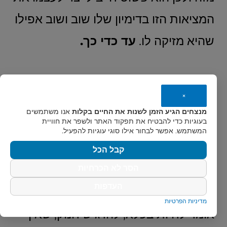
המציאות הזו בדימיון שלו שוב ושוב אפילו
שהיא מזיקה לו.
עד כדי כך.
לכן קל וחומר הוא הדבר כאשר אנו ניצור
×
הרגל חיובי,
התמכרות חיובית שתוטמע
מנצחים הגיע הזמן לשנות את החיים בקלות
אנו משתמשים
בעוגיות כדי להבטיח את תפקוד האתר ולשפר את חוויית
ולא נרצה לשבור אותה לעולם.
המשתמש. אפשר לבחור אילו סוגי עוגיות להפעיל.
קבל הכל
הסר לא הכרחיות
בשורה התחתונה:
רבים הם המרגישים
העדפות
שלהיות ממושמע או לחיות בגבולות זה
מדיניות הפרטיות
אומר לחיות בכלא, להרגיש חנוק, שאין