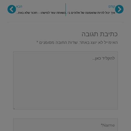
קודם
הבא
איך יכול להיות שהאמונה של אלוהים בי לא מתגשמת?הרי הוא מקור כל האנרגיה של יצירת מציאות באמצעות אמונה???
כשאתה עוזר למישהו – תזכור שלא באת להחליף את אלוהים
כתיבת תגובה
האימייל לא יוצג באתר.
שדות החובה מסומנים
*
להקליד
כאן...
Name*