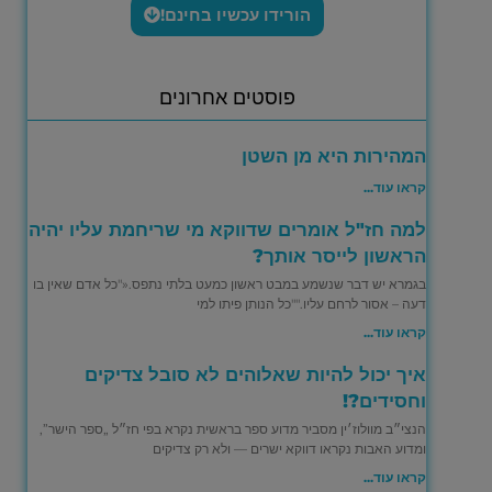
הורידו עכשיו בחינם!
פוסטים אחרונים
המהירות היא מן השטן
קראו עוד...
למה חז"ל אומרים שדווקא מי שריחמת עליו יהיה
הראשון לייסר אותך?
בגמרא יש דבר שנשמע במבט ראשון כמעט בלתי נתפס.«"כל אדם שאין בו
דעה – אסור לרחם עליו.""כל הנותן פיתו למי
קראו עוד...
איך יכול להיות שאלוהים לא סובל צדיקים
וחסידים?!
הנצי״ב מוולוז׳ין מסביר מדוע ספר בראשית נקרא בפי חז״ל „ספר הישר”,
ומדוע האבות נקראו דווקא ישרים — ולא רק צדיקים
קראו עוד...