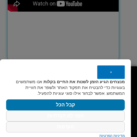
×
בואו נעמוד בקשר
מנצחים הגיע הזמן לשנות את החיים בקלות
אנו משתמשים
בעוגיות כדי להבטיח את תפקוד האתר ולשפר את חוויית
המשתמש. אפשר לבחור אילו סוגי עוגיות להפעיל.
לכל שאלה, אני כאן עבורך
קבל הכל
למשרד -
02-9410440
לקוחות מספרים
הסר לא הכרחיות
העדפות
הרב יוחי בתקשורת
אנשים מספרים על הרב יוחי
מדיניות הפרטיות