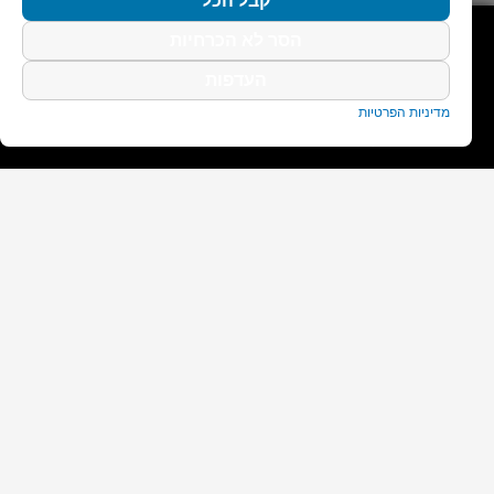
קבל הכל
הסר לא הכרחיות
בואו נעמוד בקשר
העדפות
לכל שאלה, אני כאן עבורך
מדיניות הפרטיות
למשרד -
02-9410440
לקוחות מספרים
הרב יוחי בתקשורת
אנשים מספרים על הרב יוחי
הסכמים משפטיים
תנאי השימוש באתר וברשימות הדיוור
מדיניות פרטיות
כיצד אני יכול לעזור?