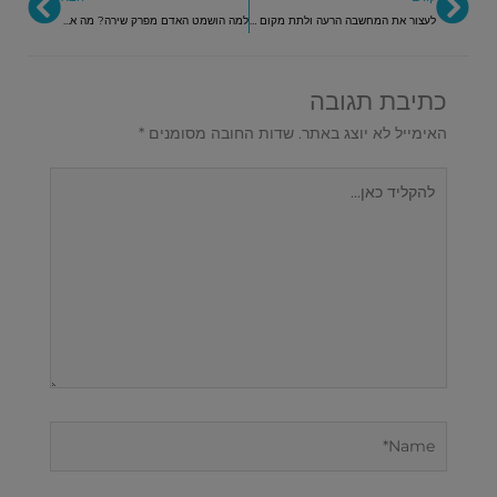
לעצור את המחשבה הרעה ולתת מקום לרגש שמפעיל אותה
למה הושמט האדם מפרק שירה? מה אין לו שיר? אין לו ניגון?
כתיבת תגובה
האימייל לא יוצג באתר.
שדות החובה מסומנים
*
להקליד
כאן...
Name*