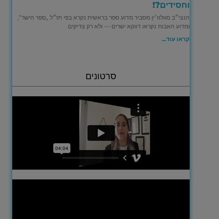
וחסידים?!
הנצי״ב מוולוז׳ין מסביר מדוע ספר בראשית נקרא בפי חז״ל „ספר הישר”,
ומדוע האבות נקראו דווקא ישרים — ולא רק צדיקים
קראו עוד...
סרטונים