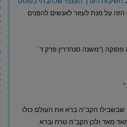
ל
חשיבות הערך העצמי שכתבתי בפוסט
ה
הזה על מנת לעזור לאנשים להפנים
ב
כ
ד
פ
ק
פסוקה ("משנה סנהדרין פרק ד´
א
ס
ה
ב
ו
"
ו
ק
ן שבשבילו הקב"ה ברא את העולם כולו
מאד מאד ולכן הקב"ה טרח וברא