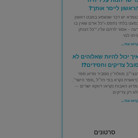
ראשון לייסר אותך?
גמרא יש דבר שנשמע במבט ראשון
מעט בלתי נתפס.«"כל אדם שאין בו
עה – אסור לרחם עליו.""כל הנותן
יתו למי
ראו עוד...
יך יכול להיות שאלוהים לא
ובל צדיקים וחסידים?!
נצי״ב מוולוז׳ין מסביר מדוע ספר
ראשית נקרא בפי חז״ל „ספר הישר”,
מדוע האבות נקראו דווקא ישרים —
לא רק צדיקים
ראו עוד...
סרטונים