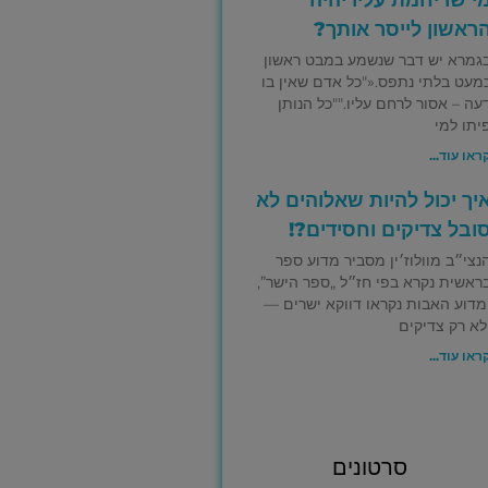
ראשון לייסר אותך?
גמרא יש דבר שנשמע במבט ראשון
מעט בלתי נתפס.«"כל אדם שאין בו
עה – אסור לרחם עליו.""כל הנותן
יתו למי
ראו עוד...
יך יכול להיות שאלוהים לא
ובל צדיקים וחסידים?!
נצי״ב מוולוז׳ין מסביר מדוע ספר
ראשית נקרא בפי חז״ל „ספר הישר”,
מדוע האבות נקראו דווקא ישרים —
לא רק צדיקים
ראו עוד...
סרטונים