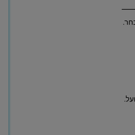
חר.
על.