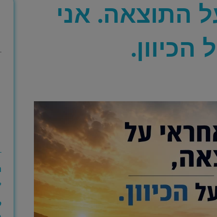
ל התוצאה. אני
הכיוון.
ה
ק
ל
מ