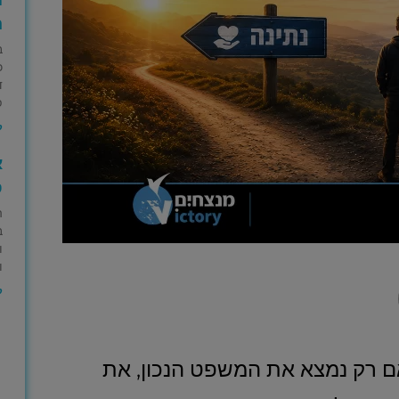
ה
ב
כ
ד
פ
ק
א
ס
ה
ב
ו
ו
ק
ם רק נמצא את המשפט הנכון, את