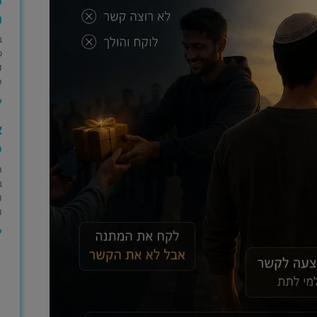
ה
ב
כ
ד
פ
ק
א
ס
ה
ב
ו
ו
ק