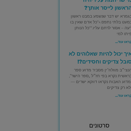
ראשון לייסר אותך?
גמרא יש דבר שנשמע במבט ראשון
מעט בלתי נתפס.«"כל אדם שאין בו
עה – אסור לרחם עליו.""כל הנותן
יתו למי
ראו עוד...
יך יכול להיות שאלוהים לא
ובל צדיקים וחסידים?!
נצי״ב מוולוז׳ין מסביר מדוע ספר
ראשית נקרא בפי חז״ל „ספר הישר”,
מדוע האבות נקראו דווקא ישרים —
לא רק צדיקים
ראו עוד...
סרטונים