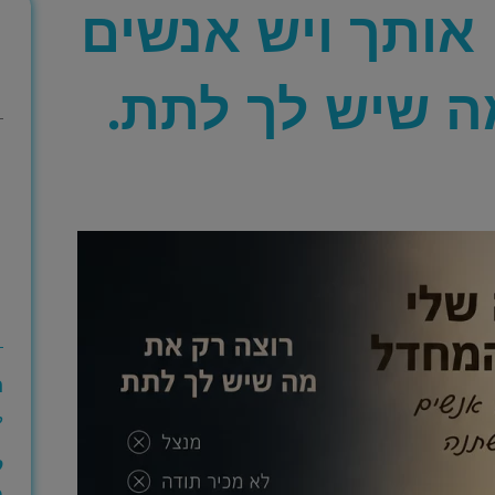
אותך ויש אנשים
ה שיש לך לתת.
ה
ק
ל
מ